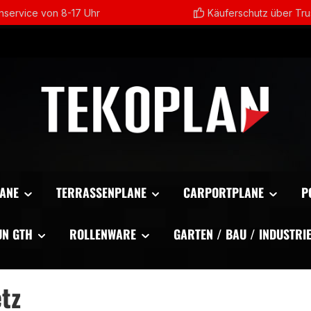
service von 8-17 Uhr
Käuferschutz über Tr
ANE
TERRASSENPLANE
CARPORTPLANE
P
UN GTH
ROLLENWARE
GARTEN / BAU / INDUSTRI
tz