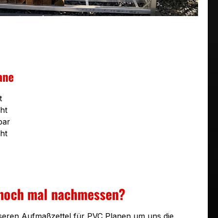
ane
t
ht
bar
ht
 noch mal nachmessen?
seren Aufmaßzettel für PVC Planen um uns die