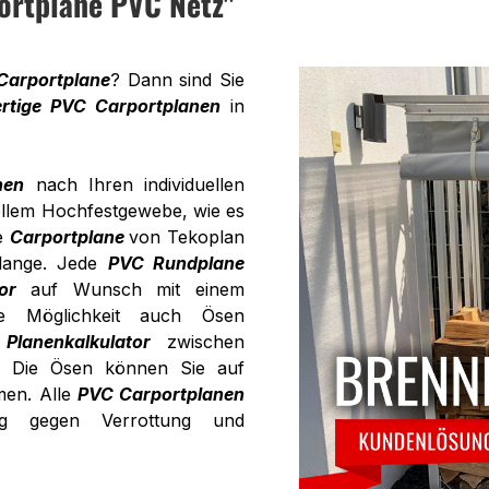
ortplane PVC Netz"
Carportplane
? Dann sind Sie
rtige PVC Carportplanen
in
nen
nach Ihren individuellen
llem Hochfestgewebe, wie es
ie
Carportplane
von Tekoplan
 lange. Jede
PVC Rundplane
or
auf Wunsch mit einem
ie Möglichkeit auch Ösen
m
Planenkalkulator
zwischen
. Die Ösen können Sie auf
men. Alle
PVC Carportplanen
dig gegen Verrottung und