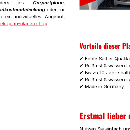
onders als:
Carportplane
,
ndkastenabdeckung
oder für
 ein individuelles Angebot,
tekoplan-planen.shop
Vorteile dieser Pl
✔ Echte Sattler Qualitä
✔ Reißfest & wasserdic
✔ Bis zu 10 Jahre halt
✔ Reißfest & wasserdic
✔ Made in Germany
Erstmal lieber
Nutzen Sie einfach un