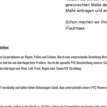
gewünschten Maße der 
Maße eintragen und a
Schon machen wir Ihne
tellen!
n Carportplanen vor Regen, Pollen und Schnee. Durch eine ansprechende Gestaltung Ihres 
en sind bei uns überhaupt kein Problem. Durch die spezielle PVC-Beschichtung unserer Car
s Durchdringen von Wind, Luft, Frost, Regen oder Sonne/UV-Strahlung.
, UV-beständig und halten hohen Belastungen stand. dass unterscheidet unsere PVC Planen
 werden, halten in der Regel ca. 10 Jahre. Wenn die Carportplane ein Fenster oder eine