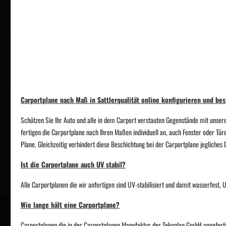
Carportplane nach Maß in Sattlerqualität online konfigurieren und bes
Schützen Sie Ihr Auto und alle in dem Carport verstauten Gegenstände mit unsere
fertigen die Carportplane nach Ihren Maßen individuell an, auch Fenster oder Tür
Plane. Gleichzeitig verhindert diese Beschichtung bei der Carportplane jegliche
Ist die Carportplane auch UV stabil?
Alle Carportplanen die wir anfertigen sind UV-stabilisiert und damit wasserfest
Wie lange hält eine Carportplane?
Carportplanen die in der Carportplanen Manufaktur der Tekoplan GmbH angefertigt