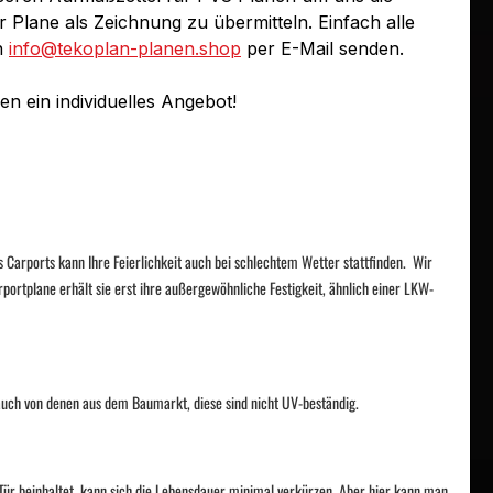
Plane als Zeichnung zu übermitteln. Einfach alle
n
info@tekoplan-planen.shop
per E-Mail senden.
n ein individuelles Angebot!
Carports kann Ihre Feierlichkeit auch bei schlechtem Wetter stattfinden.
Wir
portplane erhält sie erst ihre außergewöhnliche Festigkeit, ähnlich einer LKW-
 auch von denen aus dem Baumarkt, diese sind nicht UV-beständig.
 Tür beinhaltet, kann sich die Lebensdauer minimal verkürzen. Aber hier kann man