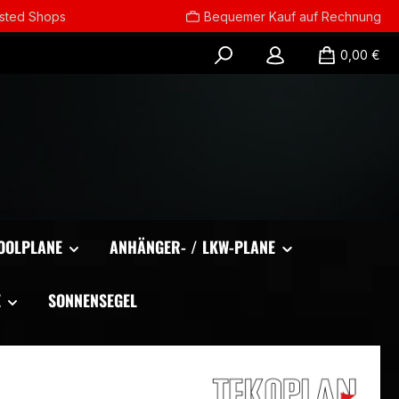
usted Shops
Bequemer Kauf auf Rechnung
0,00 €
OOLPLANE
ANHÄNGER- / LKW-PLANE
E
SONNENSEGEL