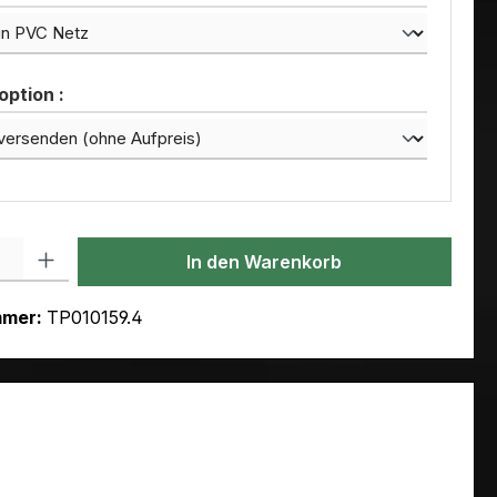
ption :
l: Gib den gewünschten Wert ein oder benutze die Schaltflächen um
In den Warenkorb
mmer:
TP010159.4