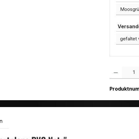
Versando
Produkt Anzah
Produktnu
n