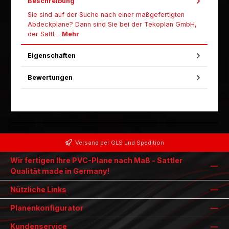
Beschreibung
Sie sind auf der Suche nach einer maßgefertigten
Abdeckplane? Dann sind Sie bei der Tekoplan GmbH,
der Sattl…
Mehr
Eigenschaften
Bewertungen
Versand per GLS und Spedition
Wir fertigen Ihre PVC-Plane nach Maß - Sattler
Qualität made in Germany!
Nützliche Links
Planenkonfigurator
Kundenservice