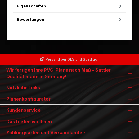
Eigenschaften
Bewertungen
Versand per GLS und Spedition
Wir fertigen Ihre PVC-Plane nach Maß - Sattler
Qualität made in Germany!
Nützliche Links
Planenkonfigurator
Kundenservice
Das bieten wir Ihnen
Zahlungsarten und Versandländer: