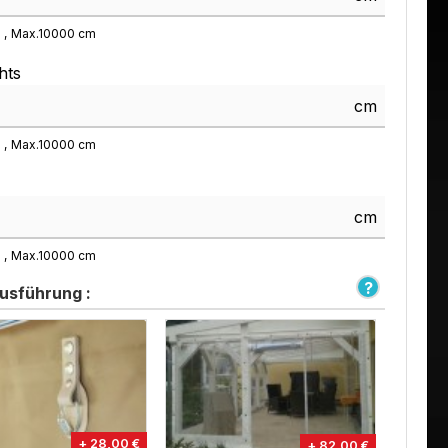
m
Max.
10000
cm
hts
cm
m
Max.
10000
cm
cm
m
Max.
10000
cm
usführung :
+ 28,00 €
+ 82,00 €