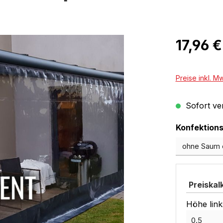
Regulärer Pr
17,96 €
Preise inkl. M
Sofort ver
Konfektions
Preiskal
Höhe link