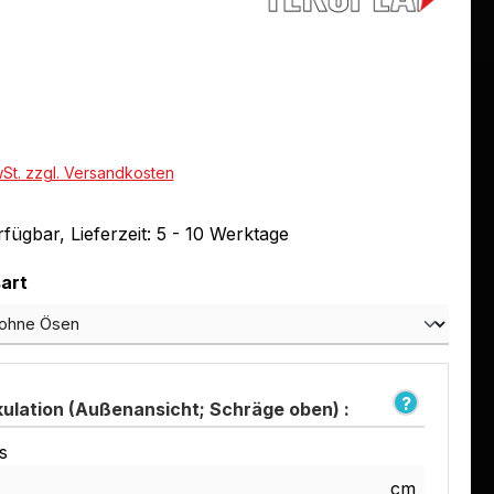
eis:
wSt. zzgl. Versandkosten
fügbar, Lieferzeit: 5 - 10 Werktage
auswählen
art
kulation (Außenansicht; Schräge oben) :
s
cm