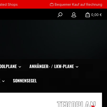
usted Shops
Bequemer Kauf auf Rechnung
0,00 €
OOLPLANE
ANHÄNGER- / LKW-PLANE
E
SONNENSEGEL