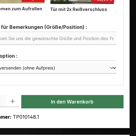
iemen zum Aufrollen
Tür mit 2x Reißverschluss
 für Bemerkungen (Größe/Position) :
ption :
l: Gib den gewünschten Wert ein oder benutze die Schaltflächen um
In den Warenkorb
mmer:
TP010148.1