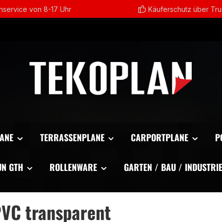
service von 8-17 Uhr
Käuferschutz über Tr
ANE
TERRASSENPLANE
CARPORTPLANE
P
UN GTH
ROLLENWARE
GARTEN / BAU / INDUSTRI
VC transparent