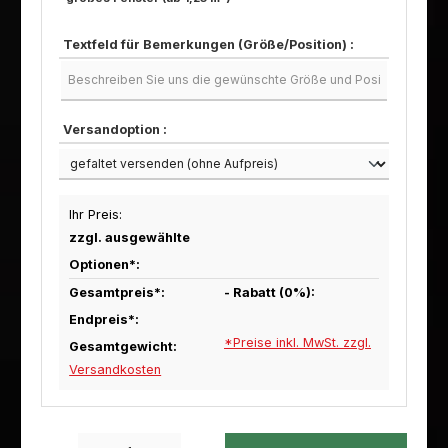
Textfeld für Bemerkungen (Größe/Position) :
Versandoption :
Ihr Preis:
zzgl. ausgewählte
Optionen*:
Gesamtpreis*:
- Rabatt (
0
%):
Endpreis*:
*Preise inkl. MwSt. zzgl.
Gesamtgewicht:
Versandkosten
Produkt Anzahl: Gib den gewünschten Wert ein oder benutze die Schaltfl