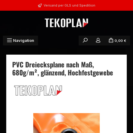
Zum Hauptinhalt springen
Versand per GLS und Spedition
Navigation
0,00 €
PVC Dreiecksplane nach Maß,
680g/m², glänzend, Hochfestgewebe
Bildergalerie überspringen