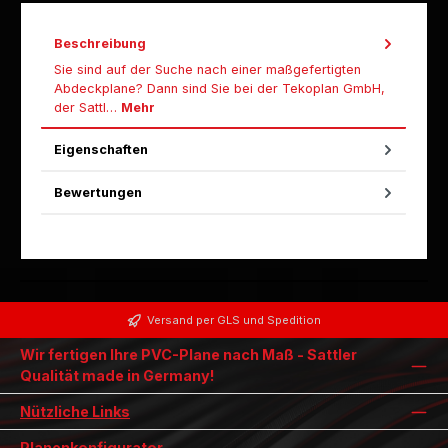
Beschreibung
Sie sind auf der Suche nach einer maßgefertigten
Abdeckplane? Dann sind Sie bei der Tekoplan GmbH,
der Sattl…
Mehr
Eigenschaften
Bewertungen
Versand per GLS und Spedition
Wir fertigen Ihre PVC-Plane nach Maß - Sattler
Qualität made in Germany!
Nützliche Links
Planenkonfigurator