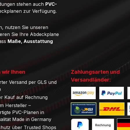
ndungen stehen auch
PVC-
eckplanen zur Verfügung.
n, nutzen Sie unseren
ieren Sie Ihre Abdeckplane
dass
Maße, Ausstattung
 wir Ihnen
Zahlungsarten und
Versandländer:
rter Versand per GLS und
n
r Kauf auf Rechnung
Benutzerdefiniertes Bild 1
Benutzerdefini
B
om Hersteller –
tigte PVC-Planen in
Benutzerdefiniertes Bild 1
Benutzerdefini
B
ualität Made in Germany
Rechnung
chutz über Trusted Shops