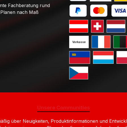
PayPal
Stand
nte Fachberatung rund
Planen nach Maß
Später bezahlen
Kredit- oder Debi
Standard GLS Versand Öst
Standard GLS V
Standard
Vorkasse
Standard GLS V
Standa
Standard GLS Versand Liec
Standard GLS 
Stan
Standard GLS Versand Ts
Unsere Communities
lmäßig über Neuigkeiten, Produktinformationen und Entw