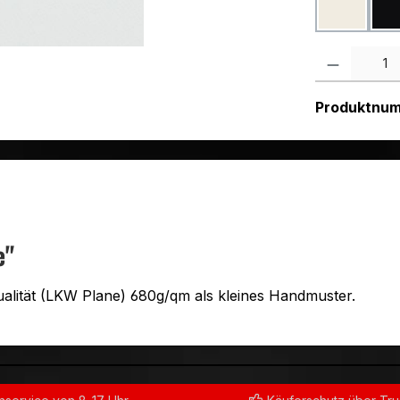
Weiß RA
Produkt Anzah
Produktnu
e"
alität (LKW Plane) 680g/qm als kleines Handmuster.