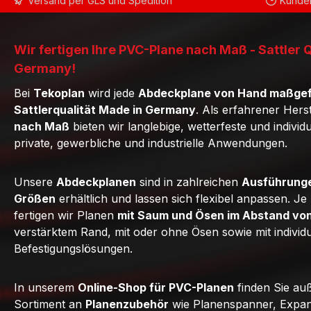
Versand per GLS und Spedition
Kunden
Wir fertigen Ihre PVC-Plane nach Maß - Sattler 
Germany!
Bei
Tekoplan
wird jede
Abdeckplane von Hand maßgef
Sattlerqualität Made in Germany
. Als erfahrener Hers
nach Maß
bieten wir langlebige, wetterfeste und individ
private, gewerbliche und industrielle Anwendungen.
Unsere
Abdeckplanen
sind in zahlreichen
Ausführunge
Größen
erhältlich und lassen sich flexibel anpassen. J
fertigen wir Planen
mit Saum und Ösen im Abstand vo
verstärktem Rand, mit oder ohne Ösen sowie mit individ
Befestigungslösungen.
In unserem
Online-Shop für PVC-Planen
finden Sie au
Sortiment an
Planenzubehör
wie Planenspanner, Expan