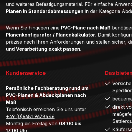
und weiteres Befestigungsmaterial. Für einfache Anwe
Planen in Standardabmessungen
in der Kategorie Abd
Wenn Sie hingegen eine
PVC-Plane nach Maß
benötige
Planenkonfigurator / Planenkalkulator
. Damit konfigur
präzise nach Ihren Anforderungen und stellen sicher, 
und Verarbeitung exakt passen
.
Kundenservice
Das bieten
Versiche
Persönliche Fachberatung rund um
Speditio
PVC-Planen & Abdeckplanen nach
bequeme
Maß
direkt v
Telefonisch erreichen Sie uns unter
maßgefer
+49 (0)6681 9678446
Sattlerq
Montag bis Freitag von
08:00 bis
Käufers
17:00 Uhr
.