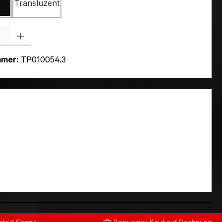
Transluzent
L 9010
Schwarz RAL 9005
l: Gib den gewünschten Wert ein oder benutze die Schaltflächen um
mmer:
TP010054.3