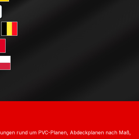
ard GLS Versand
tkarte
erreich
ersand Schweiz
 GLS Versand Niederlande
Standard GLS Versand Belgien
ersand Frankreich
rd GLS Versand Italien
htenstein
Versand Luxemburg
dard GLS Versand Polen
chechien
icklungen rund um PVC-Planen, Abdeckplanen nach Maß,