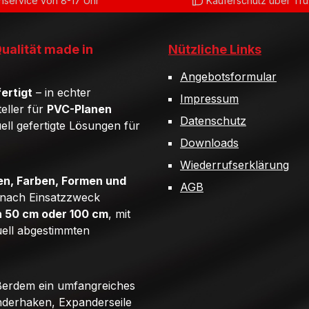
service von 8-17 Uhr
Käuferschutz über Tr
Qualität made in
Nützliche Links
Angebotsformular
ertigt
– in echter
Impressum
teller für
PVC-Planen
Datenschutz
uell gefertigte Lösungen für
Downloads
Wiederrufserklärung
n, Farben, Formen und
AGB
e nach Einsatzzweck
n 50 cm oder 100 cm
, mit
uell abgestimmten
ßerdem ein umfangreiches
derhaken, Expanderseile