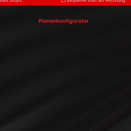
usted Shops
Bequemer Kauf auf Rechnung
Planenkonfigurator