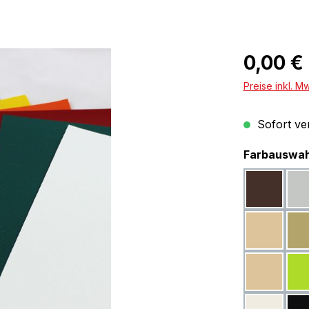
Regulärer Pr
0,00 €
Preise inkl. M
Sofort ver
Farbauswahl
Braun R
Exklusiv
Beige R