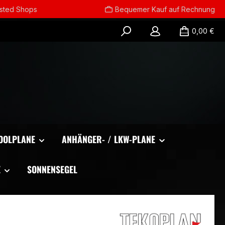
usted Shops
Bequemer Kauf auf Rechnung
0,00 €
OOLPLANE
ANHÄNGER- / LKW-PLANE
E
SONNENSEGEL