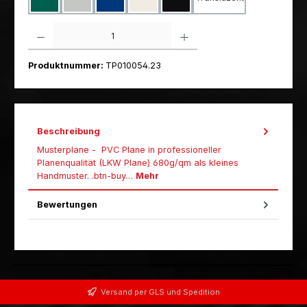
Grün RAL 6026
Grau RAL 7035
Blau RAL 5002
Weiß RAL 9010
Schwarz RAL 9005
Produkt Anzahl: Gib den gewünschten Wert ein oder benutze die Schaltfl
Produktnummer:
TP010054.23
Beschreibung
Musterplane - PVC Plane in professioneller
Planenqualität (LKW Plane) 680g/qm als kleines
Handmuster. .btn-buy…
Mehr
Bewertungen
Versand per GLS und Spedition