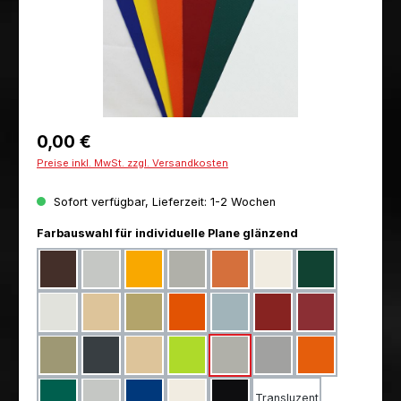
Regulärer Preis:
0,00 €
Preise inkl. MwSt. zzgl. Versandkosten
Sofort verfügbar, Lieferzeit: 1-2 Wochen
auswählen
Farbauswahl für individuelle Plane glänzend
Braun RAL 8017
Exklusiv Hellgrau
Gelb RAL 1003
Exklusiv Dunkelgrau
Exklusiv Ton
Exklusiv Weiss
Moosgrün RAL 
Exklusiv Cremeweiss
Exklusiv Beige
Exklusiv Beige Dunkel
Orange RAL 2004
Exklusiv Taubenblau
Rot RAL 3002
Exklusiv Purpur
Exklusiv Sand
Anthrazit RAL 7016
Beige RAL 1014
Exklusiv Grasgrün
Dunkelgrau RAL 7038
Silber RAL 9006
Exklusiv Orang
Transluzent