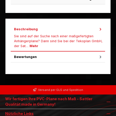
Beschreibung
Sie sind auf der Suche nach einer maßgefertigten
Anhängerplane? Dann sind Sie bei der Tekoplan GmbH,
der Sat…
Mehr
Bewertungen
Versand per GLS und Spedition
Wir fertigen Ihre PVC-Plane nach Maß - Sattler
Qualität made in Germany!
Nützliche Links