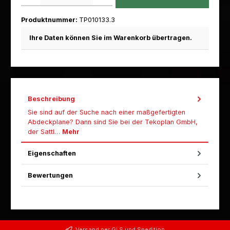
Produktnummer:
TP010133.3
Ihre Daten können Sie im Warenkorb übertragen.
Beschreibung
Sie sind auf der Suche nach einer maßgefertigten
Abdeckplane? Dann sind Sie bei der Tekoplan GmbH,
der Sattl…
Mehr
Eigenschaften
Bewertungen
Versand per GLS und Spedition