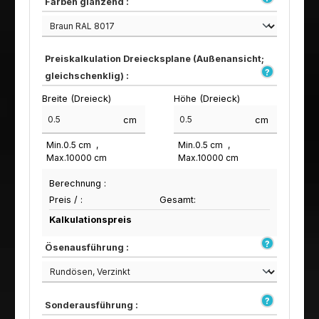
Farben glänzend :
Preiskalkulation Dreiecksplane (Außenansicht;
gleichschenklig) :
Breite (Dreieck)
Höhe (Dreieck)
cm
cm
Min.
0.5
cm
Min.
0.5
cm
Max.
10000
cm
Max.
10000
cm
Berechnung :
Preis /
:
Gesamt:
Kalkulationspreis
Ösenausführung :
Sonderausführung :