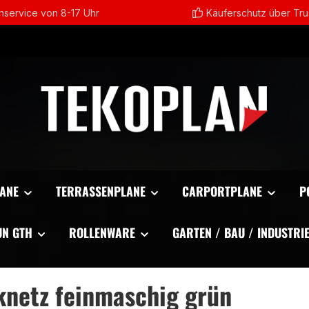
service von 8-17 Uhr
Käuferschutz über Tr
ANE
TERRASSENPLANE
CARPORTPLANE
P
UN GTH
ROLLENWARE
GARTEN / BAU / INDUSTRI
netz feinmaschig grün