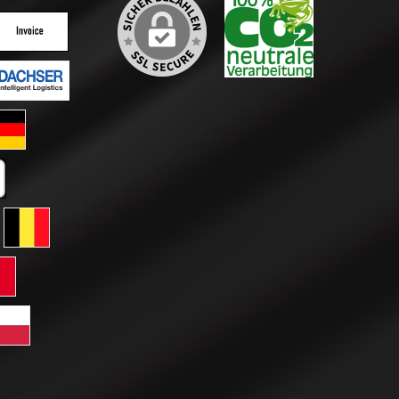
ertes Bild 2
enutzerdefiniertes Bild 3
ertes Bild 2
enutzerdefiniertes Bild 3
ard GLS Versand
tkarte
erreich
ersand Schweiz
 GLS Versand Niederlande
Standard GLS Versand Belgien
ersand Frankreich
rd GLS Versand Italien
htenstein
Versand Luxemburg
dard GLS Versand Polen