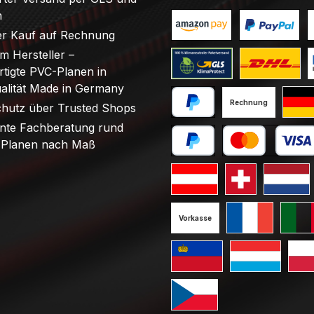
n
r Kauf auf Rechnung
Benutzerdefiniertes Bild 1
Benutzerdefini
B
om Hersteller –
tigte PVC-Planen in
Benutzerdefiniertes Bild 1
Benutzerdefini
B
ualität Made in Germany
Rechnung
chutz über Trusted Shops
PayPal
Stand
nte Fachberatung rund
Planen nach Maß
Später bezahlen
Kredit- oder Debi
Standard GLS Versand Öst
Standard GLS V
Standard
Vorkasse
Standard GLS V
Standa
Standard GLS Versand Liec
Standard GLS 
Stan