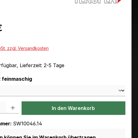
eis:
€
wSt. zzgl. Versandkosten
fügbar, Lieferzeit: 2-5 Tage
auswählen
 feinmaschig
l: Gib den gewünschten Wert ein oder benutze die Schaltflächen um
In den Warenkorb
mmer:
SW10046.14
en können Sie im Warenkorb übertragen.