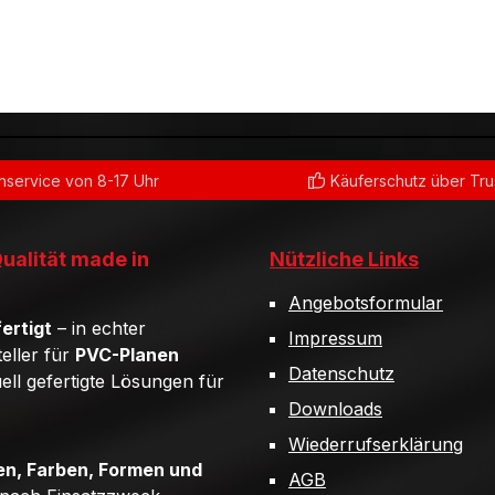
service von 8-17 Uhr
Käuferschutz über Tr
Qualität made in
Nützliche Links
Angebotsformular
ertigt
– in echter
Impressum
teller für
PVC-Planen
Datenschutz
uell gefertigte Lösungen für
Downloads
Wiederrufserklärung
n, Farben, Formen und
AGB