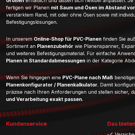
Größen
erhältlich und lassen sich flexibel anpassen. J
fertigen wir Planen
mit Saum und Ösen im Abstand vo
verstärktem Rand, mit oder ohne Ösen sowie mit individ
Befestigungslösungen.
In unserem
Online-Shop für PVC-Planen
finden Sie au
Sortiment an
Planenzubehör
wie Planenspanner, Expan
und weiteres Befestigungsmaterial. Für einfache Anwe
Planen in Standardabmessungen
in der Kategorie Abd
Wenn Sie hingegen eine
PVC-Plane nach Maß
benötige
Planenkonfigurator / Planenkalkulator
. Damit konfigur
präzise nach Ihren Anforderungen und stellen sicher, 
und Verarbeitung exakt passen
.
Kundenservice
Das bieten
Versiche