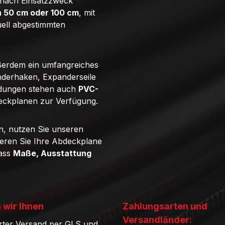
e nach Einsatzzweck
n 50 cm oder 100 cm
, mit
uell abgestimmten
ßerdem ein umfangreiches
derhaken, Expanderseile
ndungen stehen auch
PVC-
eckplanen zur Verfügung.
n, nutzen Sie unseren
ieren Sie Ihre Abdeckplane
dass
Maße, Ausstattung
 wir Ihnen
Zahlungsarten und
Versandländer:
rter Versand per GLS und