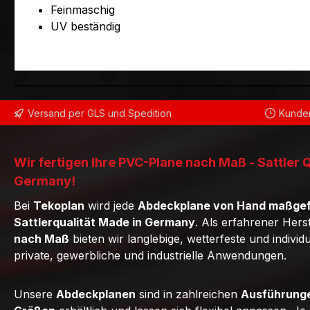
Feinmaschig
UV beständig
Versand per GLS und Spedition
Kunden
Wir fertigen Ihre PVC-Plane nach Maß - Sattler 
Germany!
Bei
Tekoplan
wird jede
Abdeckplane von Hand maßgef
Sattlerqualität Made in Germany
. Als erfahrener Hers
nach Maß
bieten wir langlebige, wetterfeste und individ
private, gewerbliche und industrielle Anwendungen.
Unsere
Abdeckplanen
sind in zahlreichen
Ausführunge