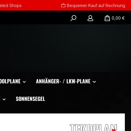
usted Shops
Bequemer Kauf auf Rechnung
0,00 €
OOLPLANE
ANHÄNGER- / LKW-PLANE
E
SONNENSEGEL