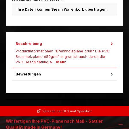
Ihre Daten können Sie im Warenkorb übertragen.
Beschreibung
Produktinformationen "Brennholzplane grün" Die PVC
Brennholzplane 650g/m² in grün ist auch durch die
PVC-Beschichtung ä…
Mehr
Bewertungen
Versand per GLS und Spedition
Wir fertigen Ihre PVC-Plane nach Maß - Sattler
Qualität made in Germany!