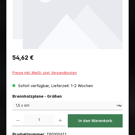
Regulärer Preis:
54,62 €
Preise inkl. MwSt. zzgl. Versandkosten
Sofort verfügbar, Lieferzeit: 1-2 Wochen
auswählen
Brennholzplane - Größen
Produkt Anzahl: Gib den gewünschten Wert ein oder benutze die Schaltfl
In den Warenkorb
Produktnummer:
TP010061.1