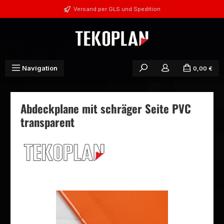
Zum Hauptinhalt springen
Versand per GLS und Spedition
Navigation
0,00 €
Abdeckplane mit schräger Seite PVC
transparent
Bildergalerie überspringen