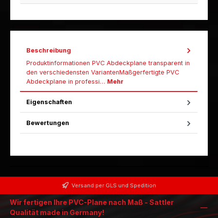
Beschreibung
Produktinformationen PVC Abdeckplane transparent in
den verschiedensten VariantenMaßgerfertigte PVC
Abdeckplane in professi…
Mehr
Eigenschaften
Bewertungen
Versand per GLS und Spedition
Wir fertigen Ihre PVC-Plane nach Maß - Sattler
Qualität made in Germany!